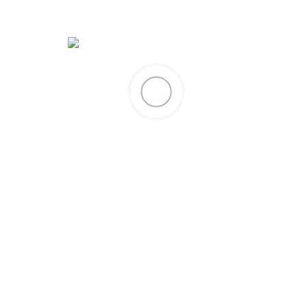
TURŞU GRUBU
Kardola Biber Peynir Dolgulu
Kategori:
Turşu Grubu
Paylaş:
AÇIKLAMA
Paketleme ve Ambalaj, Firma İsteğine Göre
Yapılacaktır.